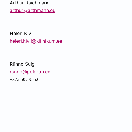
Arthur Raichmann
arthur@arthmann.eu
Heleri Kivil
heleri.kivil@kliinikum.ee
Rünno Sulg
runno@polaron.ee
+372 507 9552