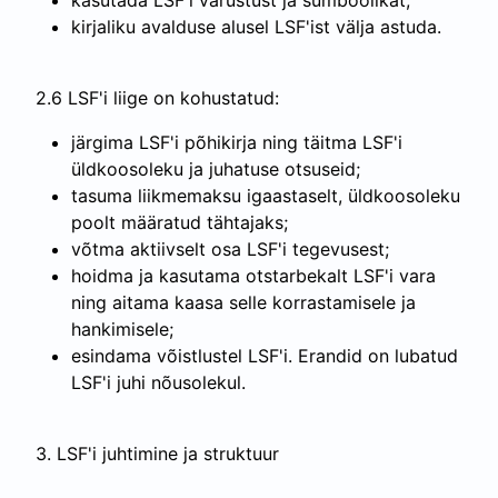
kasutada LSF'i varustust ja sümboolikat;
kirjaliku avalduse alusel LSF'ist välja astuda.
2.6 LSF'i liige on kohustatud:
järgima LSF'i põhikirja ning täitma LSF'i
üldkoosoleku ja juhatuse otsuseid;
tasuma liikmemaksu igaastaselt, üldkoosoleku
poolt määratud tähtajaks;
võtma aktiivselt osa LSF'i tegevusest;
hoidma ja kasutama otstarbekalt LSF'i vara
ning aitama kaasa selle korrastamisele ja
hankimisele;
esindama võistlustel LSF'i. Erandid on lubatud
LSF'i juhi nõusolekul.
3. LSF'i juhtimine ja struktuur