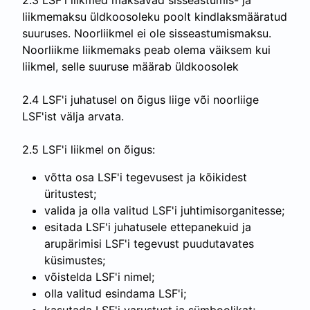
2.3 LSF'i liikmed maksavad sisseastumis- ja
liikmemaksu üldkoosoleku poolt kindlaksmääratud
suuruses. Noorliikmel ei ole sisseastumismaksu.
Noorliikme liikmemaks peab olema väiksem kui
liikmel, selle suuruse määrab üldkoosolek
2.4 LSF'i juhatusel on õigus liige või noorliige
LSF'ist välja arvata.
2.5 LSF'i liikmel on õigus:
võtta osa LSF'i tegevusest ja kõikidest
üritustest;
valida ja olla valitud LSF'i juhtimisorganitesse;
esitada LSF'i juhatusele ettepanekuid ja
arupärimisi LSF'i tegevust puudutavates
küsimustes;
võistelda LSF'i nimel;
olla valitud esindama LSF'i;