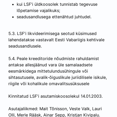
kui LSF'i üldkoosolek tunnistab tegevuse
lõpetamise vajalikuks;
seadusandlusega ettenähtud juhtudel.
5.3. LSF'i likvideerimisega seotud küsimused
lahendatakse vastavalt Eesti Vabariigis kehtivale
seadusandlusele.
5.4. Peale kreeditoride nõudmiste rahuldamist
antakse allesjäänud vara üle samalaadsete
eesmärkidega mittetulundusühingule või
sihtasutusele, avalik-õiguslikule juriidilisele isikule,
riigile või kohalikule omavalitsusüksusele
Kinnitatud LSF'i asutamiskoosolekul 14.01.2003.
Asutajaliikmed: Mait Tõnisson, Veste Valk, Lauri
Olli, Merle Rääsk, Ainar Sepp, Kristjan Kivipalu.