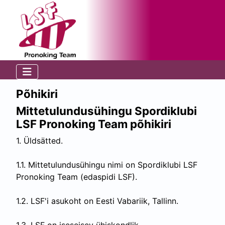
Põhikiri
Mittetulundusühingu Spordiklubi
LSF Pronoking Team põhikiri
1. Üldsätted.
1.1. Mittetulundusühingu nimi on Spordiklubi LSF
Pronoking Team (edaspidi LSF).
1.2. LSF'i asukoht on Eesti Vabariik, Tallinn.