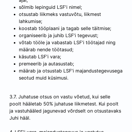
ajal;
sõlmib lepinguid LSF'i nimel;
otsustab liikmeks vastuvõtu, liikmest
lahkumise;
koostab tööplaani ja tagab selle täitmise;
organiseerib ja juhib LSF'i tegevust;
võtab tööle ja vabastab LSF'i töötajad ning
määrab nende töötasud;
käsutab LSF'i vara;
premeerib ja autasustab;
määrab ja otsustab LSF'i majandustegevusega
seotud muid küsimusi.
3.7. Juhatuse otsus on vastu võetud, kui selle
poolt hääletab 50% juhatuse liikmetest. Kui poolt
ja vastuhääled jagunevad võrdselt on otsustavaks
Juhi hääl.