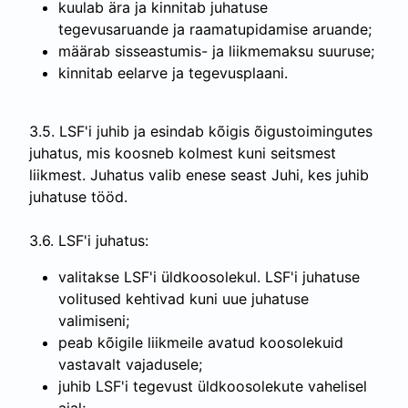
kuulab ära ja kinnitab juhatuse
tegevusaruande ja raamatupidamise aruande;
määrab sisseastumis- ja liikmemaksu suuruse;
kinnitab eelarve ja tegevusplaani.
3.5. LSF'i juhib ja esindab kõigis õigustoimingutes
juhatus, mis koosneb kolmest kuni seitsmest
liikmest. Juhatus valib enese seast Juhi, kes juhib
juhatuse tööd.
3.6. LSF'i juhatus:
valitakse LSF'i üldkoosolekul. LSF'i juhatuse
volitused kehtivad kuni uue juhatuse
valimiseni;
peab kõigile liikmeile avatud koosolekuid
vastavalt vajadusele;
juhib LSF'i tegevust üldkoosolekute vahelisel