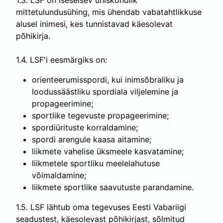
1.3. LSF on iseseisev ühiskondlik
mittetulundusühing, mis ühendab vabatahtlikkuse
alusel inimesi, kes tunnistavad käesolevat
põhikirja.
1.4. LSF'i eesmärgiks on:
orienteerumisspordi, kui inimsõbraliku ja
loodussäästliku spordiala viljelemine ja
propageerimine;
sportlike tegevuste propageerimine;
spordiürituste korraldamine;
spordi arengule kaasa aitamine;
liikmete vahelise üksmeele kasvatamine;
liikmetele sportliku meelelahutuse
võimaldamine;
liikmete sportlike saavutuste parandamine.
1.5. LSF lähtub oma tegevuses Eesti Vabariigi
seadustest, käesolevast põhikirjast, sõlmitud