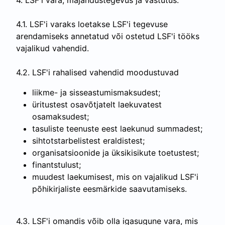
4. LSF'i vara, majandustegevus ja vastutus.
4.1. LSF'i varaks loetakse LSF'i tegevuse
arendamiseks annetatud või ostetud LSF'i tööks
vajalikud vahendid.
4.2. LSF'i rahalised vahendid moodustuvad
liikme- ja sisseastumismaksudest;
üritustest osavõtjatelt laekuvatest
osamaksudest;
tasuliste teenuste eest laekunud summadest;
sihtotstarbelistest eraldistest;
organisatsioonide ja üksikisikute toetustest;
finantstulust;
muudest laekumisest, mis on vajalikud LSF'i
põhikirjaliste eesmärkide saavutamiseks.
4.3. LSF'i omandis võib olla igasugune vara, mis