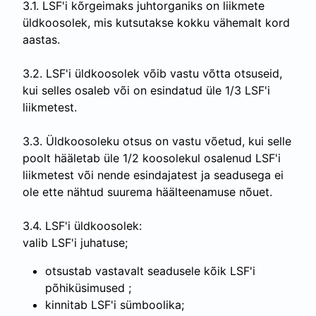
3.1. LSF'i kõrgeimaks juhtorganiks on liikmete
üldkoosolek, mis kutsutakse kokku vähemalt kord
aastas.
3.2. LSF'i üldkoosolek võib vastu võtta otsuseid,
kui selles osaleb või on esindatud üle 1/3 LSF'i
liikmetest.
3.3. Üldkoosoleku otsus on vastu võetud, kui selle
poolt hääletab üle 1/2 koosolekul osalenud LSF'i
liikmetest või nende esindajatest ja seadusega ei
ole ette nähtud suurema häälteenamuse nõuet.
3.4. LSF'i üldkoosolek:
valib LSF'i juhatuse;
otsustab vastavalt seadusele kõik LSF'i
põhiküsimused ;
kinnitab LSF'i sümboolika;